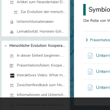
Artikel zum Neandertaler:Der Neandertaler in uns.&...
Symbio
Zur Evolution der menschlichen HautfarbenArtikel:&...
Die Rolle von 
Unterrichtsmaterialien
Lernaktivität: Hominini-Schädel sortieren
Präsentatio
Expand
Menschliche Evolution: Kooperation
Collapse
Unterr
In dieser Einheit beginnen wir mit der Betrachtu...
Präsentationsfolien: Kooperation
Unterr
Interaktives Video: What makes us human?
Zwischenfeedback zum Modul
Unterr
Informationen und Unterrichtsmaterialien (copy)
Informationen und Unterrichtsmaterialien: Kooperation