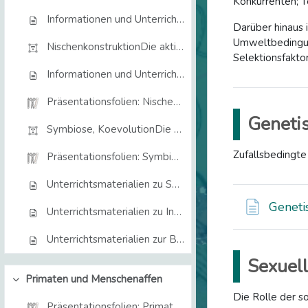
Konkurrenten; T
Informationen und Unterrichtsmaterialien zur sexuellen und sozialen Selektion
Darüber hinaus 
Umweltbedingung
NischenkonstruktionDie aktive Rolle von Organismen...
Selektionsfakto
Informationen und Unterrichtsmaterialien zu Nischenkonstruktion
Präsentationsfolien: Nischenkonstruktion
Genetis
Symbiose, KoevolutionDie Rolle von Wechselbeziehun...
Zufallsbedingte
Präsentationsfolien: Symbiose und Koevolution
Unterrichtsmaterialien zu Symbiose und Koevolution
Genetis
Unterrichtsmaterialien zu Insekten und (Schul)Garten
Unterrichtsmaterialien zur Blattschneiderameise
Sexuell
Primaten und Menschenaffen
Collapse
Die Rolle der s
Präsentationsfolien: Primaten und Menschenaffen