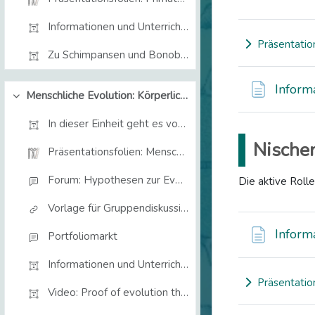
Informationen und Unterrichtsmaterialien Gr...
Präsentation
Expand
Zu Schimpansen und BonobosArtikel: Zeit Online. Di...
Inform
Menschliche Evolution: Körperliche Merkmale
Collapse
In dieser Einheit geht es vor allem um die Evoluti...
Nische
Präsentationsfolien: Menschliche Evolution
Forum: Hypothesen zur Evolution menschlicher körperlicher Merkmale
Die aktive Roll
Vorlage für Gruppendiskussion: Hypothesen zur Evolution menschlicher körperlicher Merkmale
Inform
Portfoliomarkt
Informationen und Unterrichtsmaterialien
Präsentatio
Expand
Video: Proof of evolution that you can find on y...