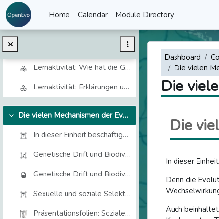
Skip to main content
Geschichten zur natürlichen Selektion von Merkmalen
Home
Calendar
Module Directory
Informationen und Unterrichtsmaterialien
Funktion, Fitness, natürliche Selektion, Anpassung: Unterrichtsmaterialien und -methoden
Dashboard
Co
Lernaktivität: Wie hat die Giraffe ihren langen Hals bekommen?
Die vielen M
Die viel
Lernaktivität: Erklärungen und Fehlkonzepte zur Angepasstheit
Die vielen Mechanismen der Evolution
Collapse
Die vie
In dieser Einheit beschäftigen wir uns mit weitere...
Genetische Drift und BiodiversitätZufallsbedingte ...
In dieser Einhe
Genetische Drift und Biodiversität
Denn die Evolut
Wechselwirkung
Sexuelle und soziale SelektionDie Rolle der sozial...
Auch beinhaltet
Präsentationsfolien: Soziale und sexuelle Evolution