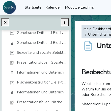
Zum Hauptinhalt
Startseite
Kalender
Modulverzeichnis
Die vielen Mechanismen der Evolution
Einklappen
In dieser Einheit beschäftigen wir uns mit weitere...
Mein Dashboard
Genetische Drift und BiodiversitätZufallsbedingte ...
Unterrichtsma
Genetische Drift und Biodiversität
Unte
Sexuelle und soziale SelektionDie Rolle der sozial...
Abschlussbedi
Präsentationsfolien: Soziale und sexuelle Evolution
Beobachtu
Informationen und Unterrichtsmaterialien zur sexuellen und sozialen Selektion
NischenkonstruktionDie aktive Rolle von Organismen...
Welche Insekten 
Warum tun sie das
Informationen und Unterrichtsmaterialien zu Nischenkonstruktion
oder Bereichen, 
Präsentationsfolien: Nischenkonstruktion
Materialien: Lup