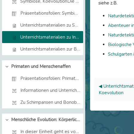
Symbiose, KoevolutionDie Rolle von Wechselbeziehun...
siehe z.B.
Präsentationsfolien: Symbiose und Koevolution
Naturdetekt
Unterrichtsmaterialien zu Symbiose und Koevolution
Abenteuer i
Naturdetekti
Unterrichtsmaterialien zu Insekten und (Schul)Garten
Biologische V
Unterrichtsmaterialien zur Blattschneiderameise
Schulgarten 
Primaten und Menschenaffen
Einklappen
Präsentationsfolien: Primaten und Menschenaffen
◀︎ Unterrichtsma
Informationen und Unterrichtsmaterialien Gr...
Koevolution
Zu Schimpansen und BonobosArtikel: Zeit Online. Di...
Menschliche Evolution: Körperliche Merkmale
Einklappen
In dieser Einheit geht es vor allem um die Evoluti...